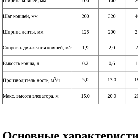
Ширина ковшей, мм
100
160
2
Шаг ковшей, мм
200
320
4
Ширина ленты, мм
125
200
2
Скорость движе-ния ковшей, м/с
1,9
2,0
2
Емкость ковша, л
0,2
0,6
1
3
5,0
13,0
1
Производитель-ность, м
/ч
Макс. высота элеватора, м
15,0
20,0
2
Основные характерист